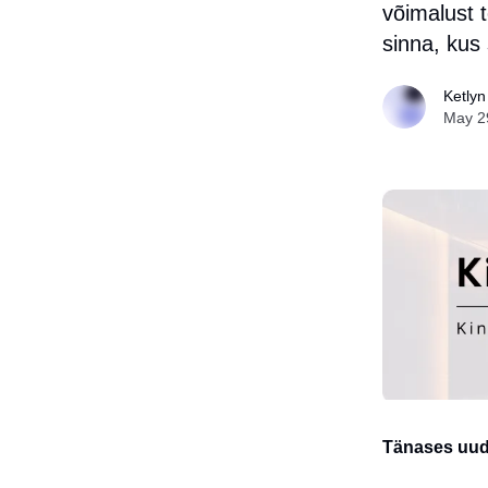
võimalust 
sinna, kus 
Ketlyn
May 2
Tänases uudi