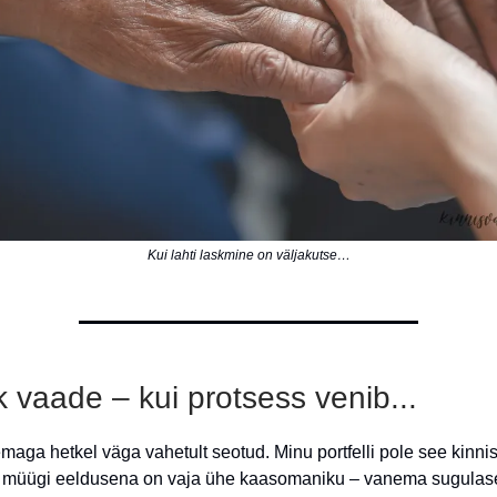
Kui lahti laskmine on väljakutse…
ik vaade – kui protsess venib...
emaga hetkel väga vahetult seotud. Minu portfelli pole see kinnis
t müügi eeldusena on vaja ühe kaasomaniku – vanema sugulas