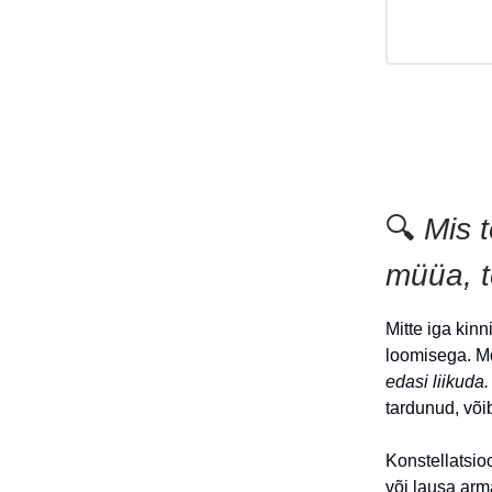
🔍
Mis 
müüa, t
Mitte iga kin
loomisega. Mõ
edasi liikuda.
tardunud, või
Konstellatsio
või lausa arm