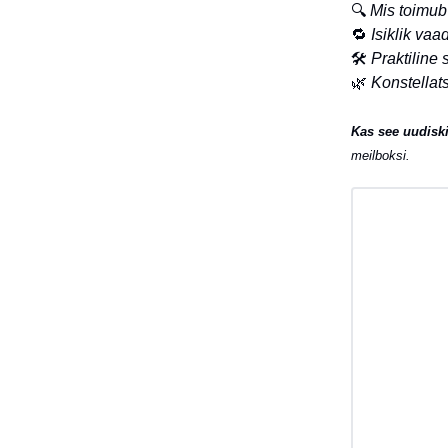
🔍
Mis toimub
🔁
Isiklik vaa
🛠️
Praktiline
🌿
Konstellats
Kas see uudiski
meilboksi.