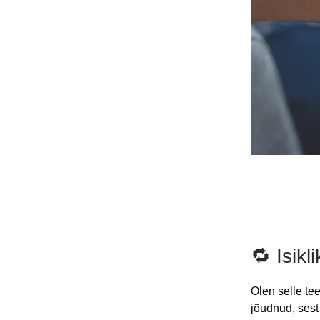
🔁 Isikl
Olen selle te
jõudnud, ses