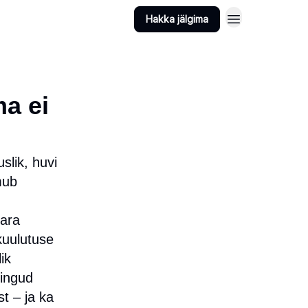
Hakka jälgima
ma ei
uslik, huvi
mub
vara
kuulutuse
ik
pingud
st – ja ka