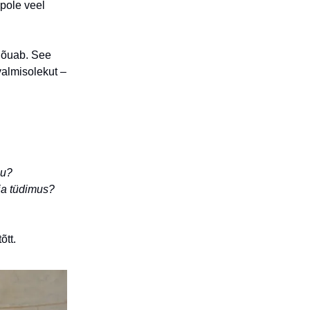
 pole veel
 jõuab. See
valmisolekut –
mu?
 ja tüdimus?
õtt.