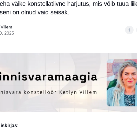
teha väike konstellatiivne harjutus, mis võib tuua li
seni on olnud vaid seisak.
 Villem
9, 2025
skirjas: