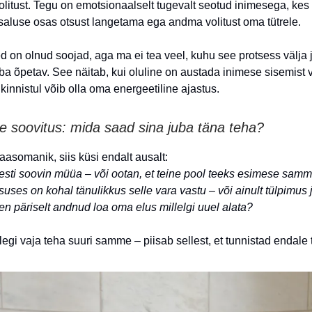
volitust. Tegu on emotsionaalselt tugevalt seotud inimesega, kes
aluse osas otsust langetama ega andma volitust oma tütrele.
d on olnud soojad, aga ma ei tea veel, kuhu see protsess välja
uba õpetav. See näitab, kui oluline on austada inimese sisemist 
 kinnistul võib olla oma energeetiline ajastus.
ne soovitus: mida saad sina juba täna teha?
aasomanik, siis küsi endalt ausalt:
esti soovin müüa – või ootan, et teine pool teeks esimese sam
uses on kohal tänulikkus selle vara vastu – või ainult tülpimus
n päriselt andnud loa oma elus millelgi uuel alata?
egi vaja teha suuri samme – piisab sellest, et tunnistad endale t