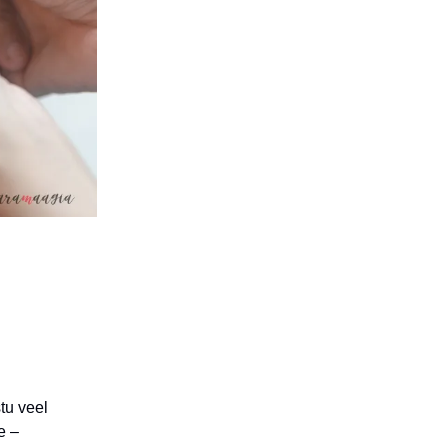
tu veel
e –