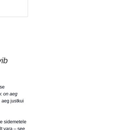
vib
use
b:
on aeg
 aeg justkui
le sidemetele
lt vara – see