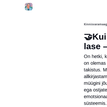
Kinnisvaramaag
🤝Kui
lase 
On hetki, k
on olemas j
takistus. M
allkirjasta
müügini j
ega ostjate
emotsionaa
süsteemis.