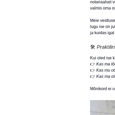
notariaalset 
valmis oma os
Meie vestluse
lugu ise on j
ja kuidas igal
🛠️
Praktili
Kui oled ise k
👉
Kas ma tõ
👉
Kas mu ots
👉
Kas ma ole
Mõnikord ei ol