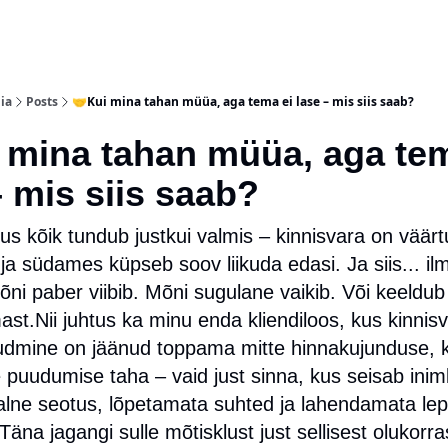
ia
Posts
🤝Kui mina tahan müüa, aga tema ei lase – mis siis saab?
 mina tahan müüa, aga te
– mis siis saab?
us kõik tundub justkui valmis – kinnisvara on väärt
a südames küpseb soov liikuda edasi. Ja siis... il
õni paber viibib. Mõni sugulane vaikib. Või keeldub
mast.Nii juhtus ka minu enda kliendiloos, kus kinnis
õudmine on jäänud toppama mitte hinnakujunduse, 
 puudumise taha – vaid just sinna, kus seisab iniml
lne seotus, lõpetamata suhted ja lahendamata le
Täna jagangi sulle mõtisklust just sellisest olukorra