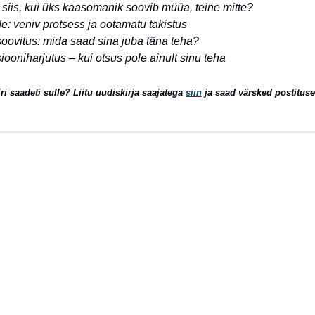
 siis, kui üks kaasomanik soovib müüa, teine mitte?
de: veniv protsess ja ootamatu takistus
 soovitus: mida saad sina juba täna teha?
iooniharjutus – kui otsus pole ainult sinu teha
ri saadeti sulle? Liitu uudiskirja saajatega
siin
ja saad värsked postitus