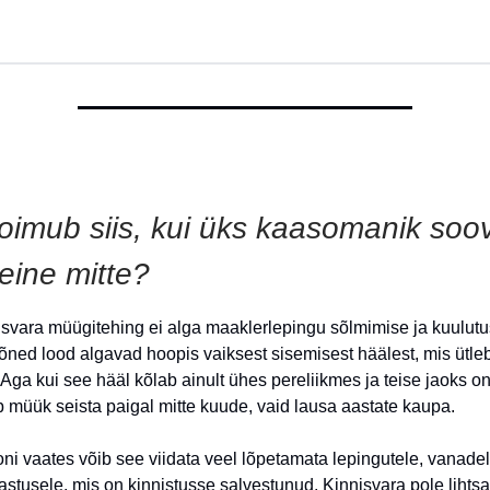
toimub siis, kui üks kaasomanik soo
eine mitte?
nisvara müügitehing ei alga maaklerlepingu sõlmimise ja kuulut
ned lood algavad hoopis vaiksest sisemisest häälest, mis ütle
Aga kui see hääl kõlab ainult ühes pereliikmes ja teise jaoks on
b müük seista paigal mitte kuude, vaid lausa aastate kaupa.
oni vaates võib see viidata veel lõpetamata lepingutele, vanade
astusele, mis on kinnistusse salvestunud. Kinnisvara pole lihtsa